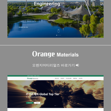
오렌지머티리얼즈 바로가기