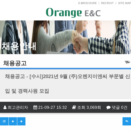
E-BROCHURE
ㅣ
RECRUIT
ㅣ
SITE MAP
채용안내
채용공고 - [수시]2021년 9월 (주)오렌지이앤씨 부문별 신
입 및 경력사원 모집
최고관리자
21-09-27 15:32
조회
3,069
회
댓글
0
건